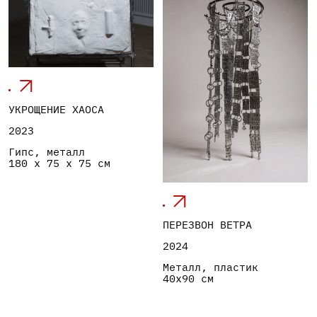
САДОК
2024
Металл, пластик
40 х 80 см
ЕСЛИ ВАС
ЗАИНТЕРЕСОВАЛИ
МОИ РАБОТЫ, ИЛИ ВЫ
ХОТИТЕ ОБСУДИТЬ
СОТРУДНИЧЕСТВО,
БУДУ РАДА ВАШЕМУ
СООБЩЕНИЮ. СВЯЖИТЕСЬ
СО МНОЙ УДОБНЫМ ДЛЯ
ВАС СПОСОБОМ:
E-mail
KASHUBANASTASIA@GMAIL.COM