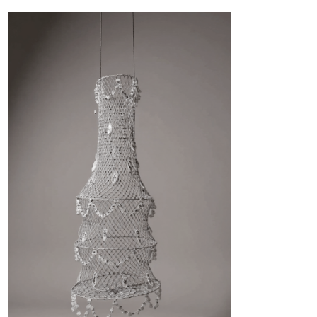
Telegram
@K_ANASTASIA
Instagram
(запрещен в РФ)
@KASHUBA
[ О ХУДОЖНИКЕ
]
[ РАБОТЫ ]
[ CV ]
[ ARTIST STATEMENT ]